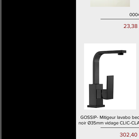
000
Aperçu rapide
Prix
23,38
GOSSIP- Mitigeur lavabo bec
Aperçu rapide
noir Ø35mm vidage CLIC-CL
Prix
302,40