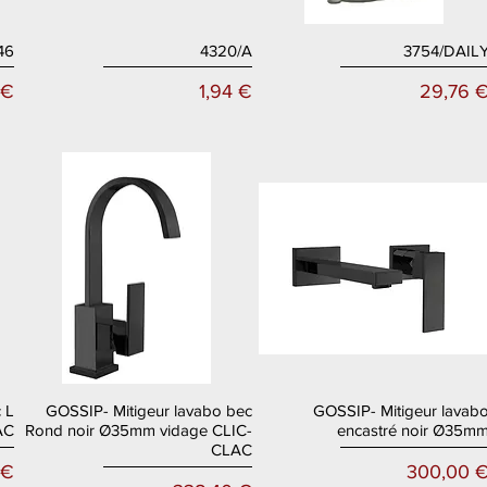
46
4320/A
3754/DAIL
Aperçu rapide
Aperçu rapide
Prix
Prix
 €
1,94 €
29,76 
 L
GOSSIP- Mitigeur lavabo bec
GOSSIP- Mitigeur lavab
Aperçu rapide
Aperçu rapide
AC
Rond noir Ø35mm vidage CLIC-
encastré noir Ø35m
CLAC
Prix
 €
300,00 