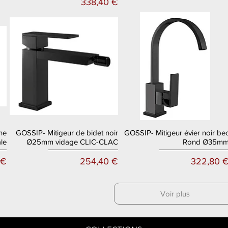
Prix
338,40 €
he
GOSSIP- Mitigeur de bidet noir
GOSSIP- Mitigeur évier noir be
Aperçu rapide
Aperçu rapide
le
Ø25mm vidage CLIC-CLAC
Rond Ø35m
Prix
Prix
 €
254,40 €
322,80 
Voir plus