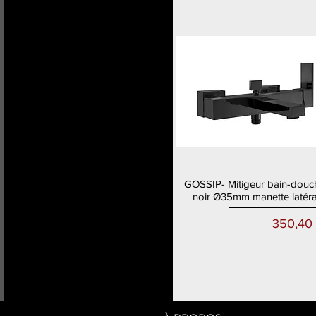
GOSSIP- Mitigeur bain-douc
Aperçu rapide
noir Ø35mm manette latéra
Prix
350,40