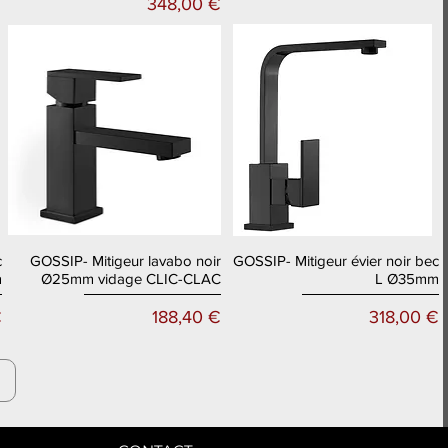
Prix
348,00 €
c
GOSSIP- Mitigeur lavabo noir
GOSSIP- Mitigeur évier noir bec
Aperçu rapide
Aperçu rapide
m
Ø25mm vidage CLIC-CLAC
L Ø35mm
Prix
Prix
€
188,40 €
318,00 €