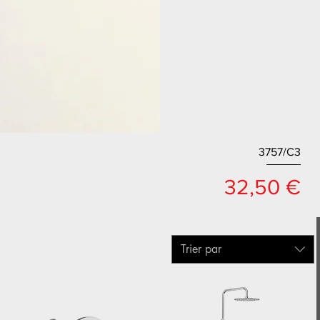
3757/C3
Prix
32,50 €
Trier par