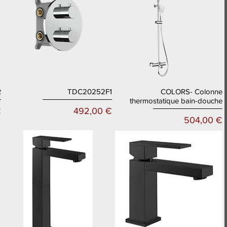
R
TDC20252F1
COLORS- Colonne
Aperçu rapide
Aperçu rapide
thermostatique bain-douche
Prix
€
492,00 €
Prix
504,00 €