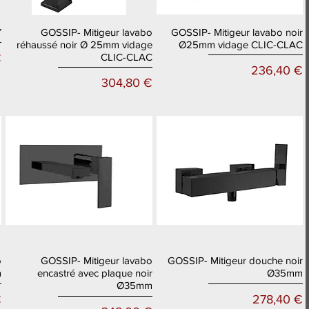
Y
GOSSIP- Mitigeur lavabo
GOSSIP- Mitigeur lavabo noir
Aperçu rapide
Aperçu rapide
réhaussé noir Ø 25mm vidage
Ø25mm vidage CLIC-CLAC
CLIC-CLAC
€
Prix
236,40 €
Prix
304,80 €
o
GOSSIP- Mitigeur lavabo
GOSSIP- Mitigeur douche noir
Aperçu rapide
Aperçu rapide
m
encastré avec plaque noir
Ø35mm
Ø35mm
Prix
€
278,40 €