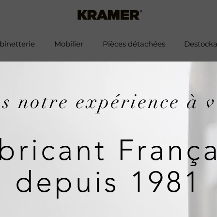
binetterie
Mobilier
Pièces détachées
Destock
s notre expérience à
v
bricant Franç
depuis 1981