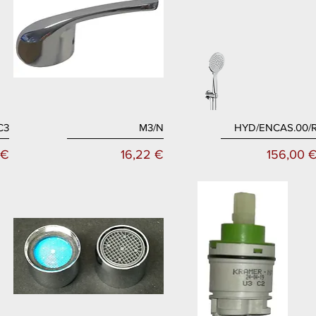
C3
M3/N
HYD/ENCAS.00/
Aperçu rapide
Aperçu rapide
Prix
Prix
 €
16,22 €
156,00 