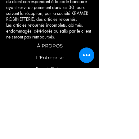
du client correspondant à la carte bancaire
ayant servi au paiement dans les 30 jours
suivant la réception, par la société KRAMER
ROBINETTERIE, des articles retournés.
Les articles retournés incomplets, abîmés,
endommagés, détériorés ou salis par le client
ne seront pas remboursés.
À PROPOS
L'Entreprise
Savoir Faire
Nos engagements
COLLECTIONS
Robinetterie
Mobilier
C
atalogues PDF
CONTACT