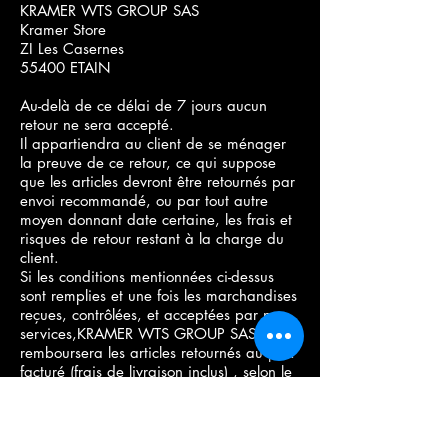
KRAMER WTS GROUP SAS
Kramer Store
ZI Les Casernes
55400 ETAIN
Au-delà de ce délai de 7 jours aucun
retour ne sera accepté.
Il appartiendra au client de se ménager
la preuve de ce retour, ce qui suppose
que les articles devront être retournés par
envoi recommandé, ou par tout autre
moyen donnant date certaine, les frais et
risques de retour restant à la charge du
client.
Si les conditions mentionnées ci-dessus
sont remplies et une fois les marchandises
reçues, contrôlées, et acceptées par nos
services,KRAMER WTS GROUP SAS
remboursera les articles retournés au prix
facturé (frais de livraison inclus) , selon le
mode de paiement des articles, par crédit
sur le compte bancaire du client
correspondant à la carte bancaire ayant
servi au paiement dans les 30 jours