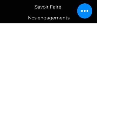
Savoir Faire
Nos engagements
COLLECTIONS
Robinetterie
Mobilier
C
atalogues PDF
CONTACT
Nous contacter
Espace Presse
Confidentialité