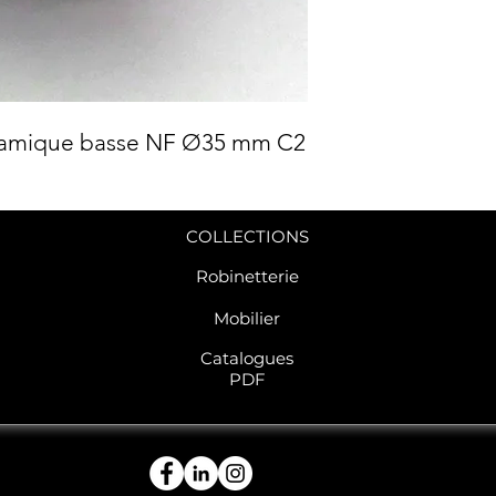
éramique basse NF Ø35 mm C2
COLLECTIONS
Robinetterie
Mobilier
C
atalogues
PDF