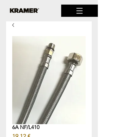
6A NF/L410
Prix
19,12 €