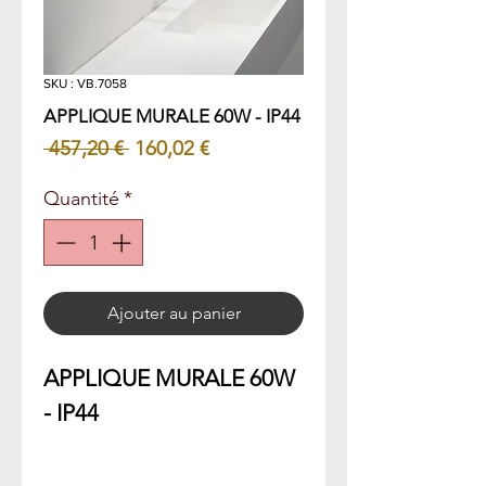
SKU : VB.7058
APPLIQUE MURALE 60W - IP44
Prix
Prix
 457,20 € 
160,02 €
original
promotionnel
Quantité
*
Ajouter au panier
APPLIQUE MURALE 60W
- IP44