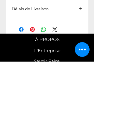
Délais de Livraison
Expédié en 1 semaine
À PROPOS
L'Entreprise
Savoir Faire
Nos engagements
COLLECTIONS
Robinetterie
Mobilier
C
atalogues PDF
CONTACT