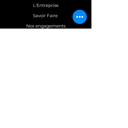
L'Entreprise
Savoir Faire
Nos engagements
COLLECTIONS
Robinetterie
Mobilier
C
atalogues PDF
CONTACT
Nous contacter
Espace Presse
Confidentialité