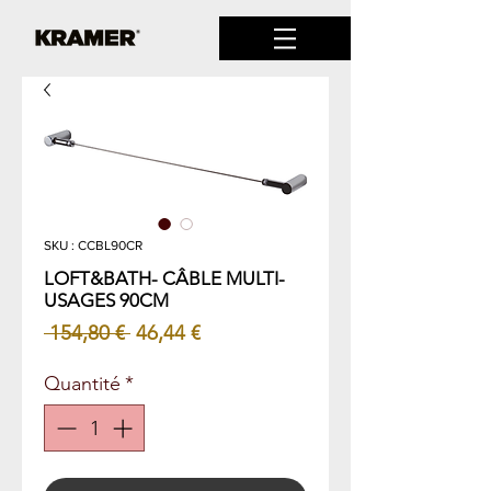
SKU : CCBL90CR
LOFT&BATH- CÂBLE MULTI-
USAGES 90CM
Prix
Prix
 154,80 € 
46,44 €
original
promotionnel
Quantité
*