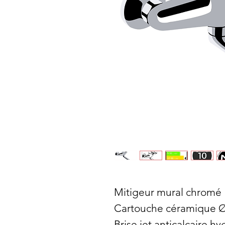
Mitigeur mural chromé
Cartouche céramique 
Brise jet anticalcaire h