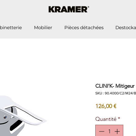
binetterie
Mobilier
Pièces détachées
Destock
CLINI'K- Mitigeu
SKU : 90.4000/C2/M24/
Prix
126,00 €
Quantité
*