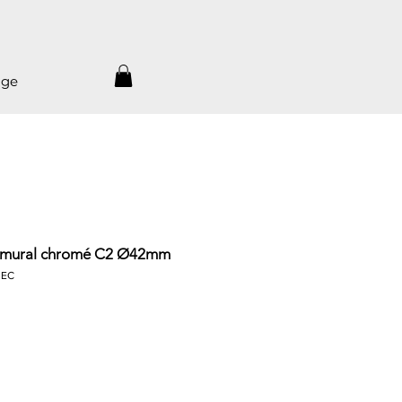
age
r mural chromé C2 Ø42mm
BEC