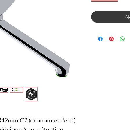
Aj
Ø42mm C2 (économie d'eau)
ygiénique (sans rétention