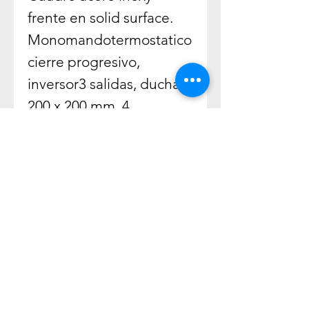
frente en solid surface.
Monomandotermostatico
cierre progresivo,
inversor3 salidas, ducha
200 x 200 mm, 4
duchaslaterales, flexible y
mango de ducha
Délais de Livraison
Expédié en 1 semaine
À PROPOS