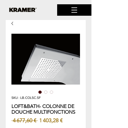
SKU : LB.COLSC.SF
LOFT&BATH- COLONNE DE
DOUCHE MULTIFONCTIONS
Prix
Prix
 4 677,60 € 
1 403,28 €
original
promotionnel