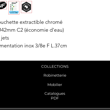
ouchette extractible chromé
Ø42mm C2 (économie d'eau)
 jets
limentation inox 3/8e F L.37cm
COLLECTIONS
Robinetterie
Mobilier
C
atalogues
PDF