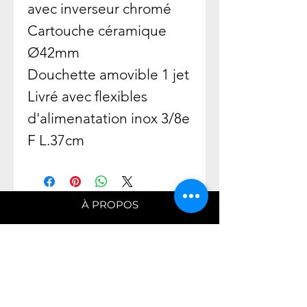
avec inverseur chromé
Cartouche céramique
Ø42mm
Douchette amovible 1 jet
Livré avec flexibles
d'alimenatation inox 3/8e
F L.37cm
À PROPOS
L'Entreprise
Savoir Faire
Nos engagements
COLLECTIONS