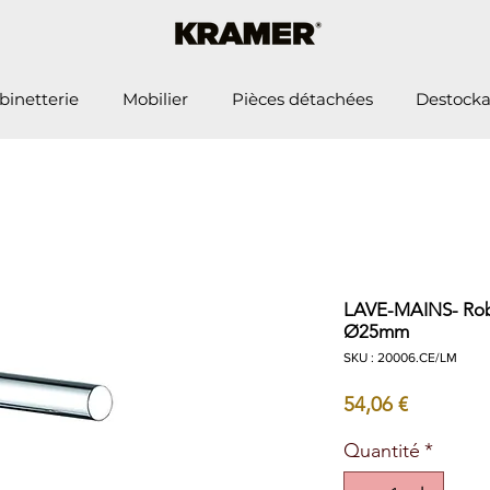
binetterie
Mobilier
Pièces détachées
Destock
LAVE-MAINS- Robi
Ø25mm
SKU : 20006.CE/LM
Prix
54,06 €
Quantité
*