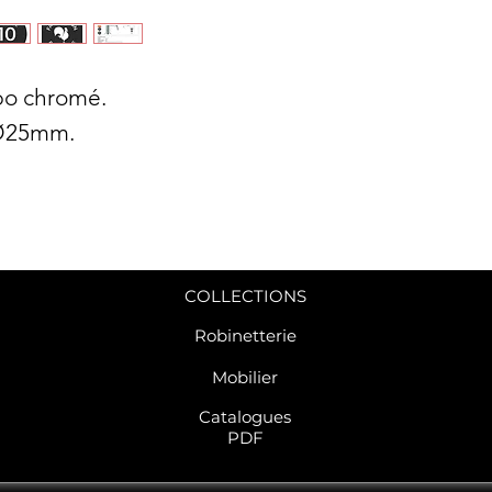
bo chromé.
 Ø25mm.
COLLECTIONS
Robinetterie
Mobilier
C
atalogues
PDF