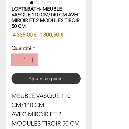
LOFT&BATH- MEUBLE
VASQUE 110 CM/140 CM AVEC
MIROIR ET 2 MODULES TIROIR
50 CM
Prix
Prix
 4 335,00 € 
1 300,50 €
original
promotionnel
Quantité
*
Ajouter au panier
MEUBLE VASQUE 110
CM/140 CM
AVEC MIROIR ET 2
MODULES TIROIR 50 CM