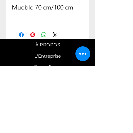
Mueble 70 cm/100 cm
À PROPOS
L'Entreprise
Savoir Faire
Nos engagements
COLLECTIONS
Robinetterie
Mobilier
C
atalogues PDF
CONTACT