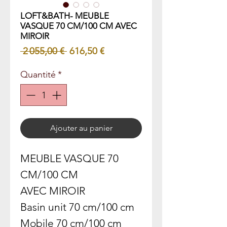
LOFT&BATH- MEUBLE
VASQUE 70 CM/100 CM AVEC
MIROIR
Prix
Prix
 2 055,00 € 
616,50 €
original
promotionnel
Quantité
*
Ajouter au panier
MEUBLE VASQUE 70
CM/100 CM
AVEC MIROIR
Basin unit 70 cm/100 cm
Mobile 70 cm/100 cm