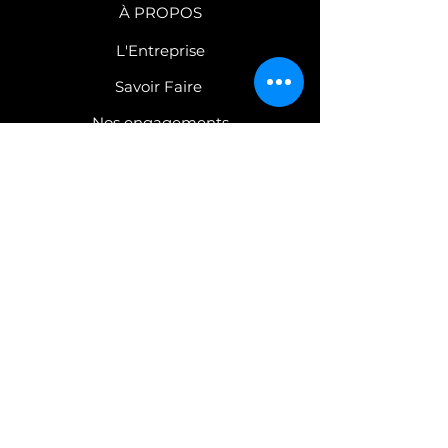
À PROPOS
L'Entreprise
Savoir Faire
Nos engagements
COLLECTIONS
Robinetterie
Mobilier
C
atalogues PDF
CONTACT
Nous contacter
Espace Presse
Confidentialité