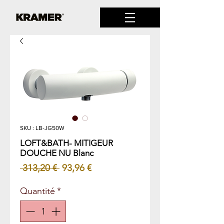
SKU : LB-JG50W
LOFT&BATH- MITIGEUR
DOUCHE NU Blanc
Prix
Prix
 313,20 € 
93,96 €
original
promotionnel
Quantité
*