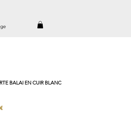
age
TE BALAI EN CUIR BLANC
Prix
 €
al
promotionnel