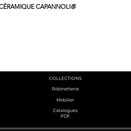
R CÉRAMIQUE CAPANNOLI
®
COLLECTIONS
Robinetterie
Mobilier
C
atalogues
PDF