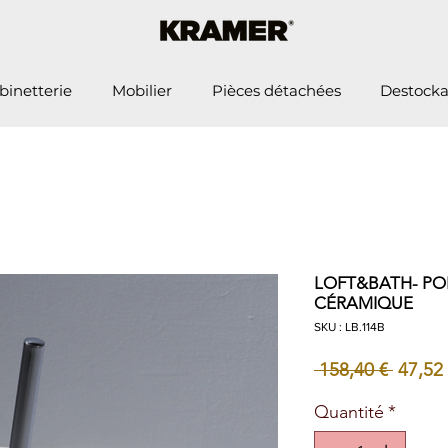
binetterie
Mobilier
Pièces détachées
Destock
LOFT&BATH- POR
CÉRAMIQUE
SKU : LB.114B
Prix
 158,40 € 
47,52
origin
Quantité
*