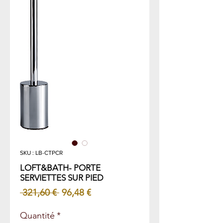
SKU : LB-CTPCR
LOFT&BATH- PORTE
SERVIETTES SUR PIED
Prix
Prix
 321,60 € 
96,48 €
original
promotionnel
Quantité
*