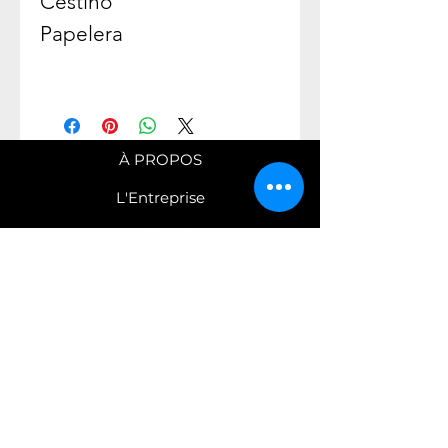
Cestino
Papelera
À PROPOS
L'Entreprise
Savoir Faire
Nos engagements
COLLECTIONS
Robinetterie
Mobilier
C
atalogues PDF
CONTACT