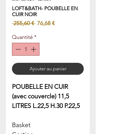
LOFT&BATH- POUBELLE EN
CUIR NOIR
Prix
Prix
 255,60 € 
76,68 €
original
promotionnel
Quantité
*
Ajouter au panier
POUBELLE EN CUIR
(avec couvercle) 11,5
LITRES L.22,5 H.30 P.22,5
Basket