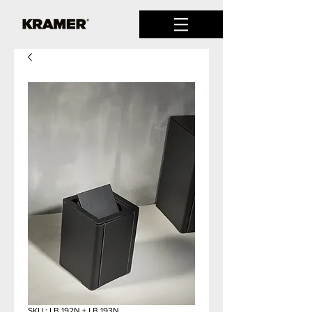
SKU : LB.192N + LB.193N