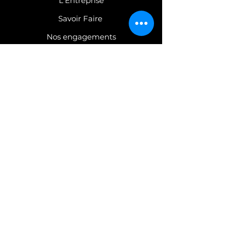
L'Entreprise
Savoir Faire
Nos engagements
COLLECTIONS
Robinetterie
Mobilier
C
atalogues PDF
CONTACT
Nous contacter
Espace Presse
Confidentialité