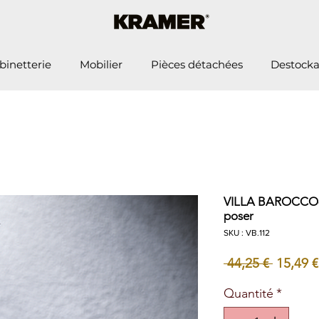
binetterie
Mobilier
Pièces détachées
Destock
VILLA BAROCCO- 
poser
SKU : VB.112
Prix
 44,25 € 
15,49 €
original
Quantité
*